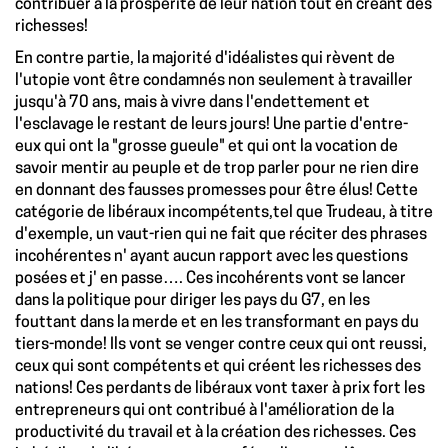
contribuer à la prospérité de leur nation tout en créant des
richesses!
En contre partie, la majorité d'idéalistes qui rèvent de
l'utopie vont être condamnés non seulement à travailler
jusqu'à 70 ans, mais à vivre dans l'endettement et
l'esclavage le restant de leurs jours! Une partie d'entre-
eux qui ont la "grosse gueule" et qui ont la vocation de
savoir mentir au peuple et de trop parler pour ne rien dire
en donnant des fausses promesses pour être élus! Cette
catégorie de libéraux incompétents,tel que Trudeau, à titre
d'exemple, un vaut-rien qui ne fait que réciter des phrases
incohérentes n' ayant aucun rapport avec les questions
posées et j' en passe…. Ces incohérents vont se lancer
dans la politique pour diriger les pays du G7, en les
fouttant dans la merde et en les transformant en pays du
tiers-monde! Ils vont se venger contre ceux qui ont reussi,
ceux qui sont compétents et qui créent les richesses des
nations! Ces perdants de libéraux vont taxer à prix fort les
entrepreneurs qui ont contribué à l'amélioration de la
productivité du travail et à la création des richesses. Ces