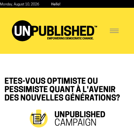
Skip
Monday, August 10, 2026
Hello!
to
main
content
Toggle
navigatio
ETES-VOUS OPTIMISTE OU
PESSIMISTE QUANT À L'AVENIR
DES NOUVELLES GÉNÉRATIONS?
UNPUBLISHED
CAMPAIGN